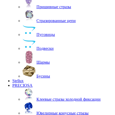
Пришивные стразы
Стразированные цепи
Пуговицы
Подвески
Шармы
Бусины
Stellux
PRECIOSA
Клеевые стразы холодной фиксации
Ювелирные конусные стразы